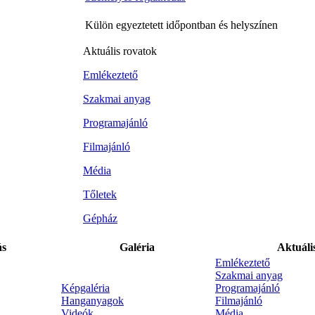
Külön egyeztetett időpontban és helyszínen
Aktuális rovatok
Emlékeztető
Szakmai anyag
Programajánló
Filmajánló
Média
Tőletek
Gépház
ás
Galéria
Aktuáli
Emlékeztető
Szakmai anyag
Képgaléria
Programajánló
Hanganyagok
Filmajánló
Videók
Média