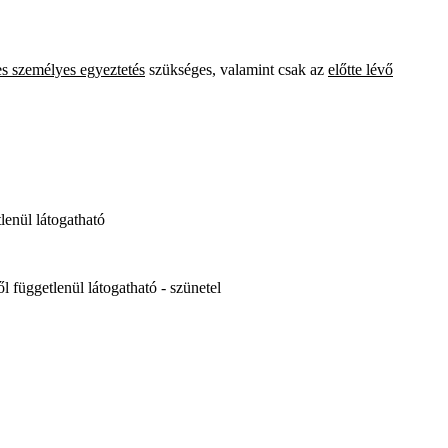
es személyes egyeztetés
szükséges, valamint csak az
előtte lévő
tlenül látogatható
ől függetlenül látogatható - szünetel