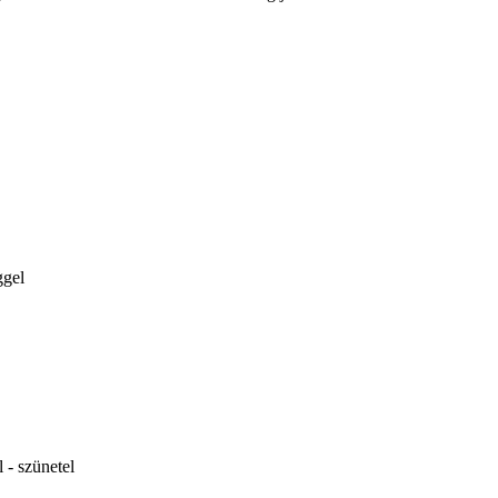
ggel
 - szünetel