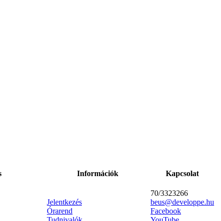
s
Információk
Kapcsolat
70/3323266
Jelentkezés
beus@developpe.hu
Órarend
Facebook
Tudnivalók
YouTube