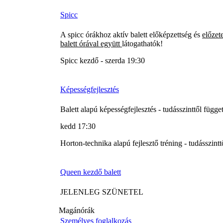
Spicc
A spicc órákhoz aktív balett előképzettség és
előzet
balett órával együtt
látogathatók!
Spicc kezdő - szerda 19:30
Képességfejlesztés
Balett alapú képességfejlesztés - tudásszinttől függe
kedd 17:30
Horton-technika alapú fejlesztő tréning - tudásszintt
Queen kezdő balett
JELENLEG SZÜNETEL
Magánórák
Személyes foglalkozás