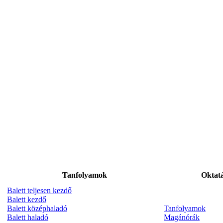
Tanfolyamok
Oktat
Balett teljesen kezdő
Balett kezdő
Balett középhaladó
Tanfolyamok
Balett haladó
Magánórák