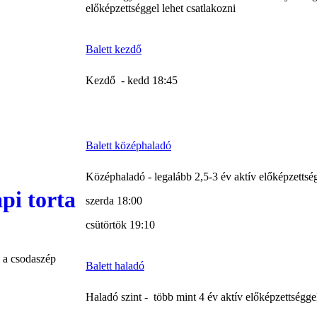
előképzettséggel lehet csatlakozni
Balett kezdő
Kezdő - kedd 18:45
Balett középhaladó
Középhaladó - legalább 2,5-3 év aktív előképzettsé
szerda 18:00
csütörtök 19:10
l a csodaszép
Balett haladó
Haladó szint - több mint 4 év aktív előképzettséggel