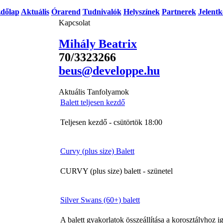
dőlap
Aktuális
Órarend
Tudnivalók
Helyszínek
Partnerek
Jelentk
Kapcsolat
Mihály Beatrix
70/3323266
beus@developpe.hu
Aktuális Tanfolyamok
Balett teljesen kezdő
Teljesen kezdő - csütörtök 18:00
Curvy (plus size) Balett
CURVY (plus size) balett - szünetel
Silver Swans (60+) balett
A balett gyakorlatok összeállítása a korosztályhoz i