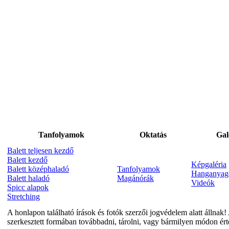
Tanfolyamok
Oktatás
Gal
Balett teljesen kezdő
Balett kezdő
Képgaléria
Balett középhaladó
Tanfolyamok
Hanganyag
Balett haladó
Magánórák
Videók
Spicc alapok
Stretching
A honlapon található írások és fotók szerzői jogvédelem alatt állnak! 
szerkesztett formában továbbadni, tárolni, vagy bármilyen módon ért