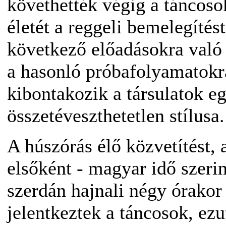
követhették végig a táncoso
életét a reggeli bemelegítés
következő előadásokra való
a hasonló próbafolyamatokr
kibontakozik a társulatok eg
összetéveszthetetlen stílusa.
A húszórás élő közvetítést,
elsőként - magyar idő szerin
szerdán hajnali négy órakor
jelentkeztek a táncosok, ez