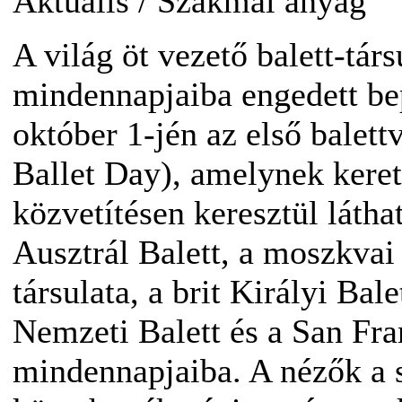
Aktuális
/
Szakmai anyag
A világ öt vezető balett-tár
mindennapjaiba engedett bep
október 1-jén az első balet
Ballet Day), amelynek keret
közvetítésen keresztül látha
Ausztrál Balett, a moszkvai 
társulata, a brit Királyi Bal
Nemzeti Balett és a San Fra
mindennapjaiba. A nézők a 