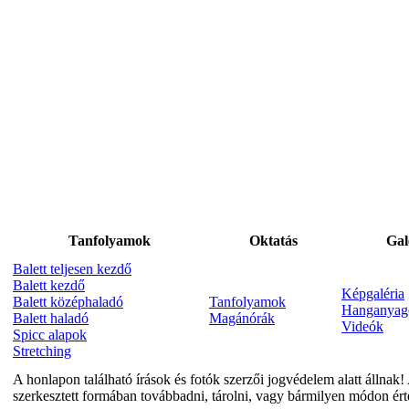
Tanfolyamok
Oktatás
Gal
Balett teljesen kezdő
Balett kezdő
Képgaléria
Balett középhaladó
Tanfolyamok
Hanganyag
Balett haladó
Magánórák
Videók
Spicc alapok
Stretching
A honlapon található írások és fotók szerzői jogvédelem alatt állnak! 
szerkesztett formában továbbadni, tárolni, vagy bármilyen módon ért