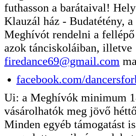
futhasson a barátaival! Hely
Klauzál ház - Budatétény, 
Meghívót rendelni a fellépő
azok tánciskoláiban, illetve
firedance69@gmail.com
mai
facebook.com/dancersfor
Ui: a Meghívók minimum 1
vásárolhatók meg jövő hétt
Minden egyéb támogatást is